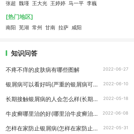
张超
魏瑾
王大光
王婷婷
马一平
李巍
[热门地区]
南阳
芜湖
常州
甘南
拉萨
咸阳
知识问答
不疼不痒的皮肤病有哪些图解
2022-06-27
银屑病可以看好吗(严重的银屑病可以
2022-06-10
看好吗)
长期接触银屑病的人会怎么样(长期接
2022-05-18
触牛皮癣的人会怎么样)
牛皮癣哪里治的好(哪里治牛皮癣治的
2022-06-08
好)
怎样在家防止银屑病(怎样在家防止牛
2022-05-31