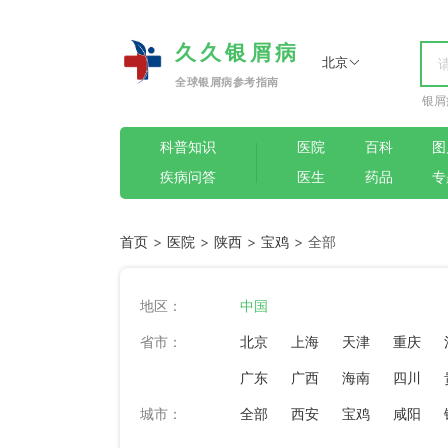
久久银屑病
北京
全球银屑病参考指南
银屑
科普知识
医院
百科
图
疾病问答
医生
药品
专
首页
>
医院
>
陕西
>
宝鸡
> 全部
地区：
中国
省市：
北京
上海
天津
重庆
广东
广西
海南
四川
城市：
全部
西安
宝鸡
咸阳