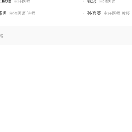
王晓峰
张思
主任医师
主治医师
郎勇
孙秀英
主治医师 讲师
主任医师 教授
洛
七癣八毒 可用于治疗
2022-07-14
癣药膏愈芙 治疗银屑
2022-07-14
苏金单抗 价格 治疗
2022-07-14
党家癣膏的真实性 治
2022-07-14
苏金单抗自动针 治疗
2022-07-14