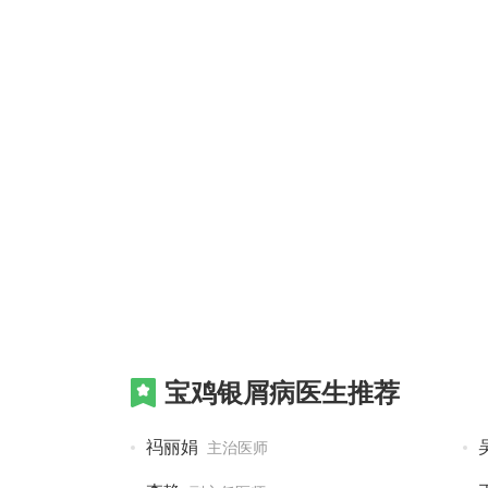
宝鸡银屑病医生推荐
祃丽娟
主治医师