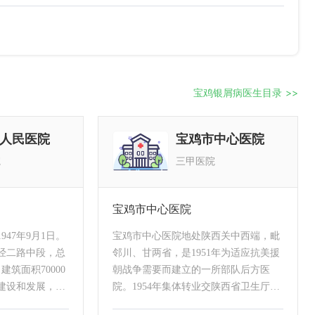
宝鸡银屑病医生目录 >>
人民医院
宝鸡市中心医院
院
三甲医院
宝鸡市中心医院
47年9月1日。
宝鸡市中心医院地处陕西关中西端，毗
经二路中段，总
邻川、甘两省，是1951年为适应抗美援
建筑面积70000
朝战争需要而建立的一所部队后方医
的建设和发展，现
院。1954年集体转业交陕西省卫生厅，
学、科研、急
时为“陕西省第一康复医院”。1972年交