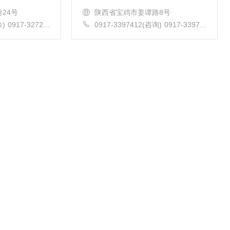
复于一体，学科
宝鸡市。目前已成为全市规模最大的综
24号
陕西省宝鸡市姜谭路8号
合...
) 0917-32720
0917-3397412(咨询) 0917-33976
72497(总值班) 0
44(院办)
科) 0917-32729