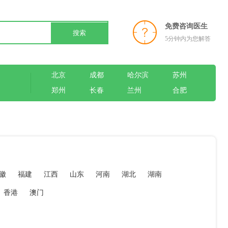
免费咨询医生
搜索
5分钟内为您解答
北京
成都
哈尔滨
苏州
郑州
长春
兰州
合肥
徽
福建
江西
山东
河南
湖北
湖南
香港
澳门