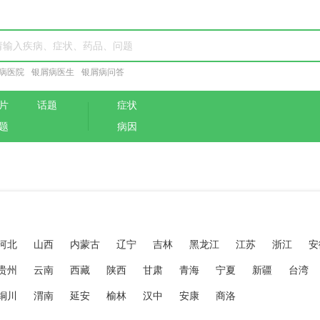
病医院
银屑病医生
银屑病问答
片
话题
症状
题
病因
河北
山西
内蒙古
辽宁
吉林
黑龙江
江苏
浙江
安
贵州
云南
西藏
陕西
甘肃
青海
宁夏
新疆
台湾
铜川
渭南
延安
榆林
汉中
安康
商洛