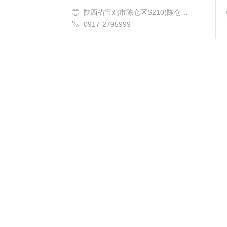
陕西省宝鸡市陈仓区S210(陈仓大
道)
0917-2795999