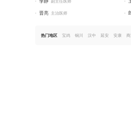
李静
副主任医师
晋亮
主治医师
热门地区
宝鸡
铜川
汉中
延安
安康
商
最新资讯
百肤康药 可以治银屑病吗
强力癣肤灵 治疗银屑病的效果好吗
肤净紫丹银屑组合 能治疗银屑病吗
阿维a酸软膏 能治疗好银屑病吗
癣毒天下说明书 治疗银屑病的效果