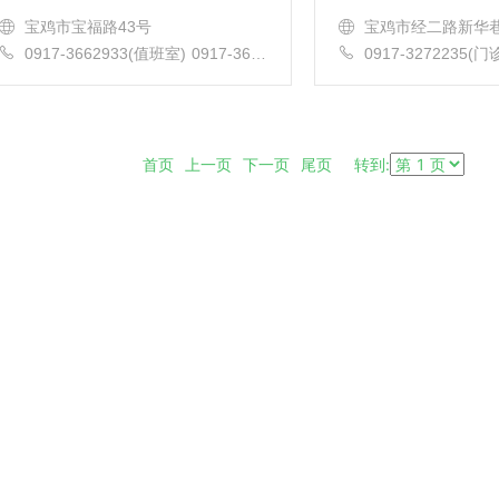
前开放床位1010张（其中斗鸡分院300
救、预防保健、社区康
宝鸡市宝福路43号
宝鸡市经二路新华巷
张，县...
建制齐全...
0917-3662933(值班室) 0917-3662
0917-3272235(门诊
894(导诊台) 0917-3653666(急救
01(急诊) 0917-32
电话)
917-3272913(医务
00(院办)
首页 上一页 下一页 尾页 转到: