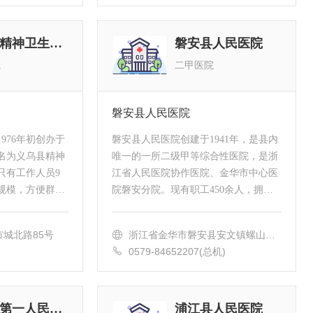
义乌市精神卫生中心
磐安县人民医院
院
二甲医院
磐安县人民医院
976年初创办于
磐安县人民医院创建于1941年，是县内
名为义乌县精神
唯一的一所二级甲等综合性医院，是浙
只有工作人员9
江省人民医院协作医院、金华市中心医
院规模，方便群众
院磐安分院。现有职工450余人，拥有
苏溪区杨梅岗村
一批市、县级优秀专业技术人才，其中
撤县建市时更名
高级专业技术人员62人，中级140余
城北路85号
浙江省金华市磐安县安文镇螺山路1
人；担负着全...
号
0579-84652207(总机)
永康市第一人民医院
浦江县人民医院