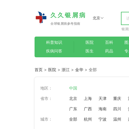
久久银屑病
北京
全球银屑病参考指南
银屑
科普知识
医院
百科
图
疾病问答
医生
药品
专
首页
>
医院
>
浙江
>
金华
> 全部
地区：
中国
省市：
北京
上海
天津
重庆
广东
广西
海南
四川
城市：
全部
杭州
宁波
温州