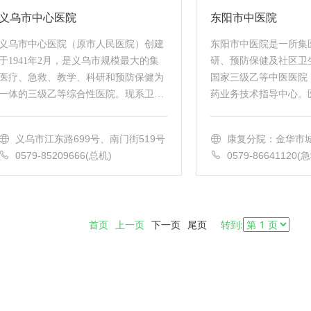
义乌市中心医院
东阳市中医院
义乌市中心医院（原市人民医院）创建
东阳市中医院是一所集
于1941年2月，是义乌市规模最大的集
研、预防保健及社区卫
医疗、急救、教学、科研和预防保健为
国家三级乙等中医医院
一体的三级乙等综合性医院。现系卫生
药业务技术指导中心。
部和国家教委定点的全国高等医学院校
本部、老院区门诊部和
教学医院，温州医科大学附属义乌医院,
区，共占地50亩，拥有
义乌市江东路699号、南门街519号
康复分院：金华市城
国家...
除...
老院：东阳市吴宁东路1
0579-85209666(总机)
0579-86641120(
东阳市艺海路25号
首页 上一页
下一页
尾页
转到: