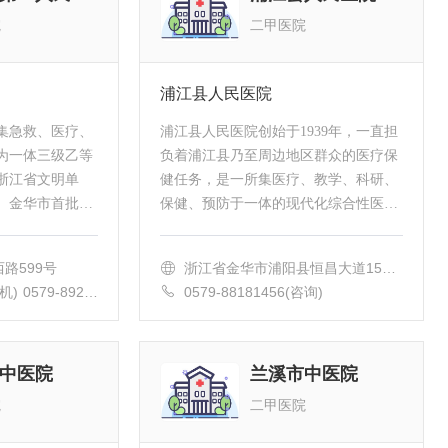
院
二甲医院
浦江县人民医院
是集急救、医疗、
浦江县人民医院创始于1939年，一直担
为一体三级乙等
负着浦江县乃至周边地区群众的医疗保
浙江省文明单
健任务，是一所集医疗、教学、科研、
、金华市首批诚
保健、预防于一体的现代化综合性医
年度中国县级医院
院，是当地口碑载道的老百姓放心医
2015年获永康
院。医院占地156亩，总建筑面积82000
路599号
浙江省金华市浦阳县恒昌大道158
平方米，绿...
号
机) 0579-8927
0579-88181456(咨询)
87575678(预约)
中医院
兰溪市中医院
院
二甲医院