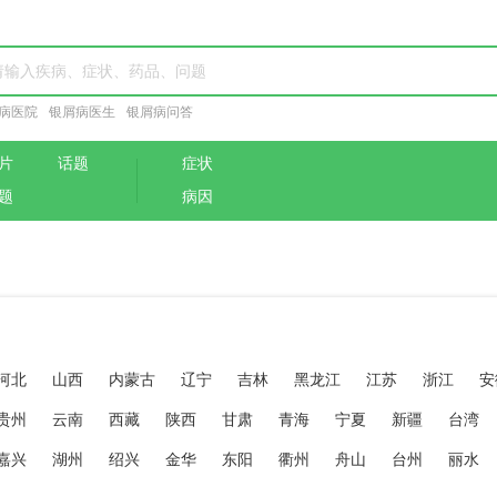
病医院
银屑病医生
银屑病问答
片
话题
症状
题
病因
河北
山西
内蒙古
辽宁
吉林
黑龙江
江苏
浙江
安
贵州
云南
西藏
陕西
甘肃
青海
宁夏
新疆
台湾
嘉兴
湖州
绍兴
金华
东阳
衢州
舟山
台州
丽水