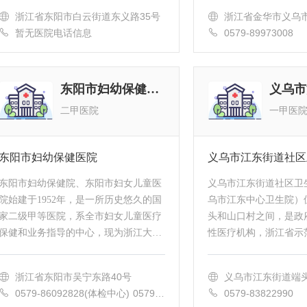
心。医院前身为东阳市皮肤病防治 ...
浙江省东阳市白云街道东义路35号
浙江省金华市义乌市
暂无医院电话信息
0579-89973008
东阳市妇幼保健医院
二甲医院
一甲医
东阳市妇幼保健医院
义乌市江东街道社区
东阳市妇幼保健院、东阳市妇女儿童医
义乌市江东街道社区卫
院始建于1952年，是一所历史悠久的国
乌市江东中心卫生院）
家二级甲等医院，系全市妇女儿童医疗
头和山口村之间，是政
保健和业务指导的中心，现为浙江大学
性医疗机构，浙江省示
医学院附属妇产科医院、浙江大学医学
中心，金华职业技术学
院附属儿童医院和杭州市中医院协作医
生培养基地，义乌市医
浙江省东阳市吴宁东路40号
义乌市江东街道端
院...
乌市中心医...
界处南山综合市场旁
0579-86092828(体检中心) 0579-8
0579-83822990
6624304(院办) 0579-86643120(服