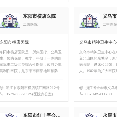
务台)
东阳市横店医院
二级医院
二甲医
东阳市横店医院
义乌市精神卫生中心
东阳市横店医院是一所集医疗、公共卫
义乌市精神卫生中心在1
生、预防保健、教学、科研于一体的国
义北山区的东塘乡，原
家标准二级乙类综合性医院，政府办非
病医院，设床位22张，
营利性医院，是东阳市南部地区预防保
人。1982年为扩大医
健中心。设有交通事故、伤害事故、急
就诊，医院整体搬迁至
诊抢救绿色通道，是金华市卫计局、民
原市委党校旧址，并在
浙江省东阳市横店镇江南路212号
浙江省金华市义乌市
政...
为义乌市...
0579-86551125(医院办公室)
0579-85411730
东阳市红十字会医院