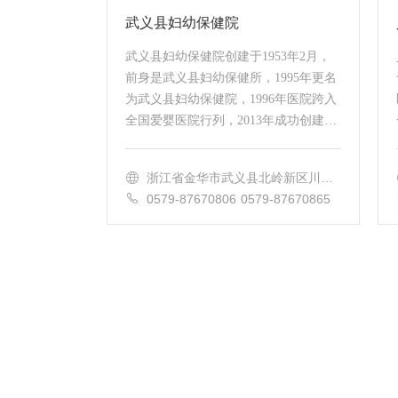
武义县妇幼保健院
武义县妇幼保健院创建于1953年2月，
前身是武义县妇幼保健所，1995年更名
为武义县妇幼保健院，1996年医院跨入
全国爱婴医院行列，2013年成功创建浙
江省二级乙等妇幼保健院。经过半个多
世纪的风雨洗礼和几代妇幼人的不懈努
浙江省金华市武义县北岭新区川北
力，现...
路（武义三中隔壁）
0579-87670806 0579-87670865