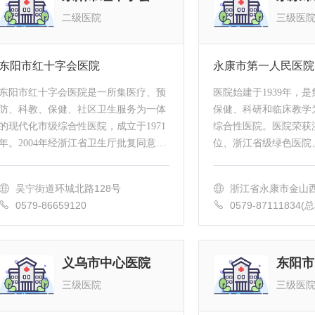
二级医院
三级医
东阳市红十字会医院
永康市第一人民医院
东阳市红十字会医院是一所集医疗、预
医院始建于1939年，
防、科教、保健、社区卫生服务为一体
保健、科研和临床教学
的现代化市级综合性医院，成立于1971
综合性医院。医院荣获
年。2004年经浙江省卫生厅批复同意升
位、浙江省级绿色医院
格为市级综合性医院，并增挂“东阳市
信医院等称号，2014
结石专科医院”牌子。2012年经省卫生...
竞争力排行位列第22名，
吴宁街道环城北路128号
浙江省永康市金山西
市政...
0579-86659120
0579-87111834(总
9633(预约) 0579-
义乌市中心医院
东阳市
三级医院
三级医