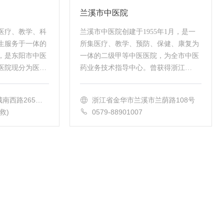
兰溪市中医院
医疗、教学、科
兰溪市中医院创建于1955年1月，是一
生服务于一体的
所集医疗、教学、预防、保健、康复为
，是东阳市中医
一体的二级甲等中医医院，为全市中医
医院现分为医院
药业务技术指导中心。曾获得浙江
康复分院三个院
省“文明中医院”、浙江省“绿色医院”、
职工600余人。
浙江省“平安医院”等多项荣誉称号。...
南西路265号
浙江省金华市兰溪市兰荫路108号
4号 新院：
急救)
0579-88901007