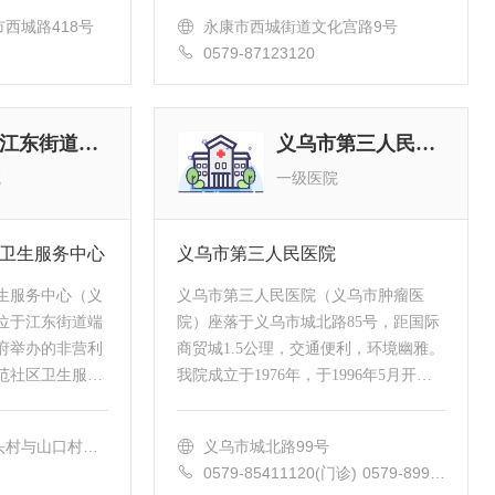
单位。医院目前核定床位200多张，年
西城路418号
永康市西城街道文化宫路9号
住院...
0579-87123120
义乌市江东街道社区卫生服务中心
义乌市第三人民医院
院
一级医院
卫生服务中心
义乌市第三人民医院
生服务中心（义
义乌市第三人民医院（义乌市肿瘤医
位于江东街道端
院）座落于义乌市城北路85号，距国际
府举办的非营利
商贸城1.5公理，交通便利，环境幽雅。
范社区卫生服务
我院成立于1976年，于1996年5月开设
院医学院卓越医
肿瘤科病区，并于1999年建立了义乌市
保定点单位，义
放疗中心，增挂了义乌市肿瘤医院的牌
头村与山口村交
义乌市城北路99号
子。2002年6月，...
和欣路369号
0579-85411120(门诊) 0579-8998
5617