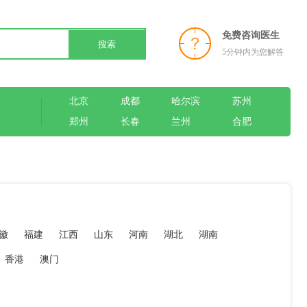
免费咨询医生
搜索
5分钟内为您解答
北京
成都
哈尔滨
苏州
郑州
长春
兰州
合肥
徽
福建
江西
山东
河南
湖北
湖南
香港
澳门