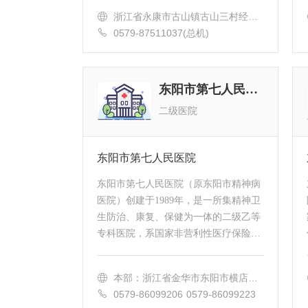
院、古山镇社区卫生服务中心医院曾...
浙江省永康市古山镇古山三村经纬
西路49弄8号
0579-87511037(总机)
东阳市第七人民医院
二级医院
东阳市第七人民医院
东阳市第七人民医院（原东阳市精神病
医院）创建于1989年，是一所集精神卫
生防治、康复、保健为一体的二级乙等
专科医院，系国家非营利性医疗保险定
点机构，先后获得省级平安医院、省级
残疾人小康&#8226;阳光庇护中心、金
本部：浙江省金华市东阳市横店镇
华市爱...
西郭线北南上湖社区上西村 失眠诊
0579-86099206 0579-86099223
疗中心：浙江省金华市东阳市中山