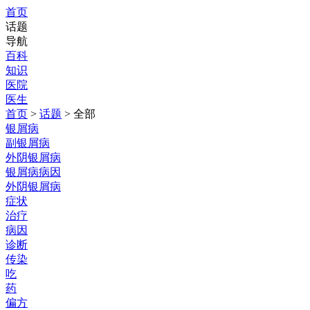
首页
话题
导航
百科
知识
医院
医生
首页
>
话题
> 全部
银屑病
副银屑病
外阴银屑病
银屑病病因
外阴银屑病
症状
治疗
病因
诊断
传染
吃
药
偏方