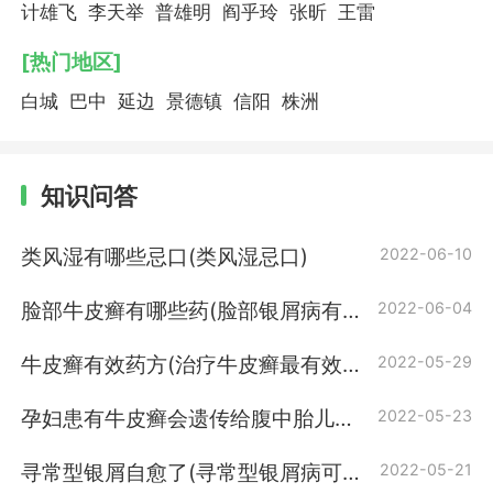
计雄飞
李天举
普雄明
阎乎玲
张昕
王雷
[热门地区]
白城
巴中
延边
景德镇
信阳
株洲
知识问答
类风湿有哪些忌口(类风湿忌口)
2022-06-10
脸部牛皮癣有哪些药(脸部银屑病有哪
2022-06-04
些药)
牛皮癣有效药方(治疗牛皮癣最有效的
2022-05-29
药方)
孕妇患有牛皮癣会遗传给腹中胎儿吗
2022-05-23
(孕妇患有银屑病会遗传给腹中
寻常型银屑自愈了(寻常型银屑病可以
2022-05-21