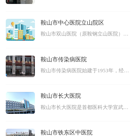
危
为主的非营利专科医院，是长春中医学
院、辽宁中医学院的教学医院和国家中
医药管理局“全国中医老年骨折病重点
鞍山市中心医院立山院区
专病”建设单位。是辽宁省交通创伤海
城急救中心，承担全市“120”急救任
鞍山市双山医院（原鞍钢立山医院）、
鞍山市糖尿病医院是一所集医疗、教
学、科研、预防、保健为一体、科系齐
全的三级综合医院，是中国医科大学教
鞍山市传染病医院
学医院、鞍山市交通保险定点医院、鞍
山市城镇居民保险定点医院、城市合作
鞍山市传染病医院始建于1953年，经过
医疗
半个世纪的发展建设，现已成为鞍山地
区唯一的一所集医疗、科研、教学为一
体的传染病医院，是从事传染病特别是
鞍山市长大医院
肝病研究的重要基地，设有鞍山市肝病
研究所，我院被市政府授予鞍山市医疗
鞍山市长大医院是首都医科大学宣武医
保险、
院集团医院、中国医科大学心脑血管病
协作医院、大连医科大学教学医院、鞍
钢脑血管病防治研究中心和鞍山市交通
鞍山市铁东区中医院
保险定点医院。 鞍山市长大医院建院30