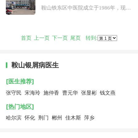
多年来，特别是近20年来的建
鞍山铁东区中医院成立于1986年，现有
职工207人，其中卫技人员173人，研究
生2人，本科生33人，大专生50人，中
专生80人，大中专以上学历的医技人员
占职工总数的84％，病床210张，日门
首页 上一页
下一页
尾页
转到:
诊量500余人次，建筑面积7500平方
米，固定资产900余万元。鞍
鞍山银屑病医生
[医生推荐]
张守民
宋海玲
施仲香
曹元华
张显彬
钱文燕
[热门地区]
哈尔滨
怀化
荆门
郴州
佳木斯
萍乡