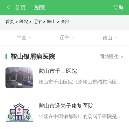
首页
医院
导航
首页
>
医院
>
辽宁
>
鞍山
> 全部
百科
知识
中国
辽宁
鞍山
医院
医生
鞍山银屑病医院
同城医生 >
鞍山市千山医院
鞍山市千山医院（原鞍山市结核病医
院）是东南亚地区最大的一所具有专科
特色的结核病治疗机构。承担着辽宁
省、市结核病会诊任务，也是鞍山市唯
鞍山市汤岗子康复医院
一一家结核病临床治疗中心。医院拥有
床位1000张，3个临床科系，11个医技
坐落在中国钢都鞍山的汤岗子医院是一
科室、9个病
所治疗多种慢性病的三级B等专科医