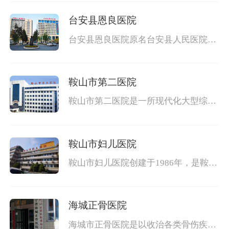
院，是融康复、疗养、旅游、度假于一
体的著名圣地，也是全国四大康复中心
台安县恩良医院
之一、辽宁省康复中心、国家AAA级旅
游景区。医院建于1950年，是由当时的
台安县恩良医院原名台安县人民医院，
东北人
是辽宁省首批鞍山市首家二级甲等综合
性医院，有着被台安百姓称为“健康加
油站，生命守护神”的美誉，曾荣获辽
鞍山市第二医院
宁省文明单位，省花园式单位等多项荣
誉称号。是台安县医疗中心、急救中
鞍山市第二医院是一所现代化大型综合
心、是与
医院，占地面积4.4万平方米,建筑面积2.
6平方米,设床511张，职工800余人，是
鞍山市男性病学研究所和鞍山市血液净
鞍山市妇儿医院
化研究所所在地，同时也是交通肇事保
险、城镇职工医疗保险及高考体检等定
鞍山市妇儿医院创建于1986年，是鞍山
点
地区唯一一所以妇产、儿科为主的现代
化医院，是辽南地区重要的医疗、科研
和教学基地。是省高级遗传病诊断中
海城正骨医院
心、市妇科内窥镜治疗中心、市新生儿
急救监护中心及危重患儿转运中心、市
海城市正骨医院是以收治各类骨伤疾患