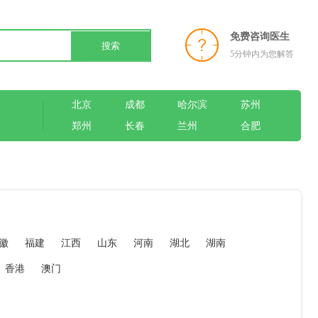
免费咨询医生
搜索
5分钟内为您解答
北京
成都
哈尔滨
苏州
郑州
长春
兰州
合肥
徽
福建
江西
山东
河南
湖北
湖南
香港
澳门