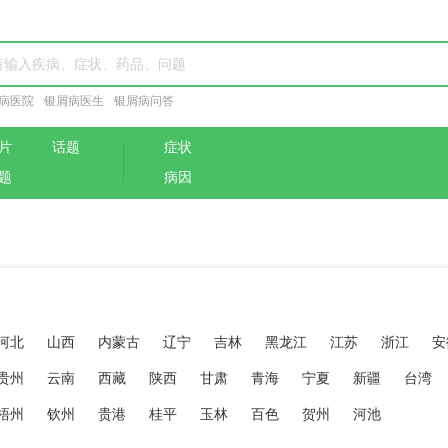
病医院
银屑病医生
银屑病问答
片
话题
症状
题
病因
河北
山西
内蒙古
辽宁
吉林
黑龙江
江苏
浙江
安
贵州
云南
西藏
陕西
甘肃
青海
宁夏
新疆
台湾
梧州
钦州
贵港
桂平
玉林
百色
贺州
河池