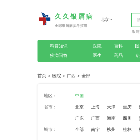
久久银屑病
北京
全球银屑病参考指南
银屑
科普知识
医院
百科
图
疾病问答
医生
药品
专
首页
>
医院
>
广西
> 全部
地区：
中国
省市：
北京
上海
天津
重庆
广东
广西
海南
四川
城市：
全部
南宁
柳州
桂林