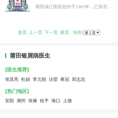
室。医院名医荟萃，技术力量雄厚，全
莆田涵江医院创办于1905年，已有百年
院正式职工670多人，
建院历史，是莆田市各医院中建院较早
的一所集医疗、教学、科研为一体的综
合性二级甲等医院，被世界卫生组织授
予“爱婴医院”，是福建医科大学附属第
首页 上一页 下一页 尾页 转到:
一医院协作医院，是福建省道路交通事
故急
莆田银屑病医生
[医生推荐]
张其亮
杜娟
李元朝
法莹
蒋冠
郑志忠
[热门地区]
安阳
潮州
张掖
桂平
海口
上饶