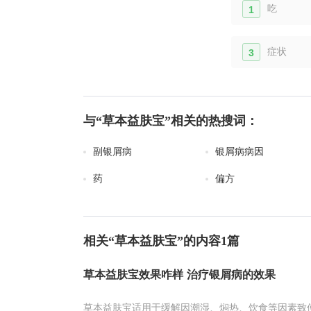
吃
1
症状
3
与“草本益肤宝”相关的热搜词：
副银屑病
银屑病病因
药
偏方
相关“草本益肤宝”的内容1篇
草本益肤宝效果咋样 治疗银屑病的效果
草本益肤宝适用于缓解因潮湿、焖热、饮食等因素致使b