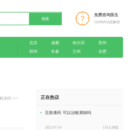
免费咨询医生
搜索
5分钟内为您解答
北京
成都
哈尔滨
苏州
郑州
长春
兰州
合肥
正在热议
机访问 >>>
百肤康药 可以治银屑病吗
2022-07-14
110人浏览