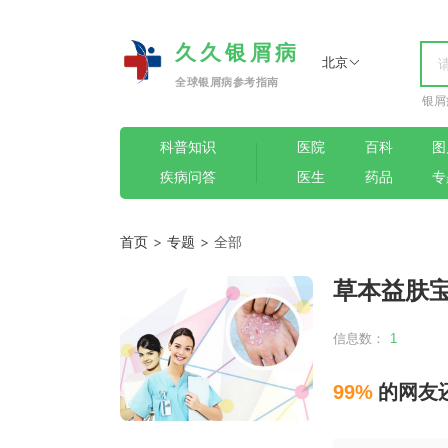
久久银屑病
北京
全球银屑病参考指南
银屑
科普知识
医院
百科
图
疾病问答
医生
药品
专
首页
>
专题
> 全部
草本益肤
信息数：
1
99%
的网友