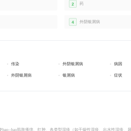
药
2
外阴银屑病
4
传染
外阴银屑病
病因
外阴银屑病
银屑病
症状
ao--bao肌肤瘙痒、红肿、各类型湿疹（如干燥性湿疹、出水性湿疹、