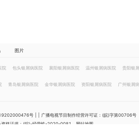
品
图片
医院
包头银屑病医院
襄阳银屑病医院
温州银屑病医院
贵阳银
院
青岛银屑病医院
金华银屑病医院
资阳银屑病医院
广州银屑
9202000476号
|
| 广播电视节目制作经营许可证：(皖)字第00706号
格证书：(皖)-经营性-2020-0081
网站地图
供参考不能作为诊断及医疗的依据 如有转载或引用文章涉及版权问题请速