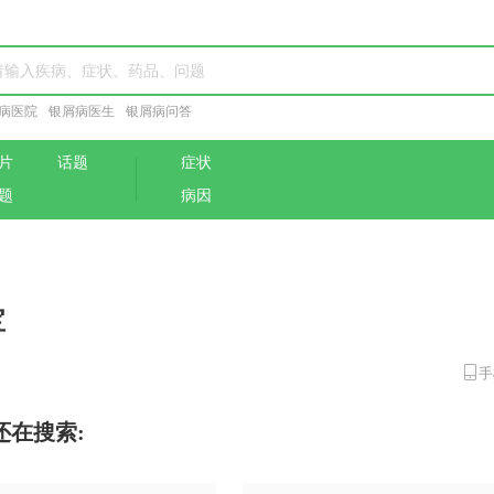
病医院
银屑病医生
银屑病问答
片
话题
症状
题
病因
宝
手
还在搜索: