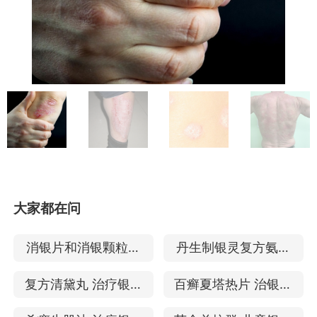
大家都在问
消银片和消银颗粒哪
丹生制银灵复方氨肽
个好 治疗银屑病哪个
素 治疗银屑病的效果
复方清黛丸 治疗银屑
百癣夏塔热片 治银屑
好
病的效果
病效果如何