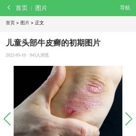
首页
图片
导航
首页
>
图片
> 正文
百科
知识
儿童头部牛皮癣的初期图片
医院
医生
2022-05-10
·
945人浏览