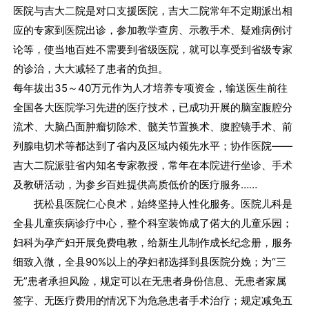
医院与吉大二院是对口支援医院，吉大二院常年不定期派出相
应的专家到医院出诊，参加教学查房、示教手术、疑难病例讨
论等，使当地百姓不需要到省级医院，就可以享受到省级专家
的诊治，大大减轻了患者的负担。
每年拔出35～40万元作为人才培养专项资金，输送医生前往
全国各大医院学习先进的医疗技术，已成功开展的脑室腹腔分
流术、大脑凸面肿瘤切除术、髋关节置换术、腹腔镜手术、前
列腺电切术等都达到了省内及区域内领先水平；协作医院——
吉大二院派驻省内知名专家教授，常年在本院进行坐诊、手术
及教研活动，为参乡百姓提供高质低价的医疗服务……
抚松县医院仁心良术，始终坚持人性化服务。医院儿科是
全县儿童疾病诊疗中心，整个科室装饰成了偌大的儿童乐园；
妇科为孕产妇开展免费电教，给新生儿制作成长纪念册，服务
细致入微，全县90%以上的孕妇都选择到县医院分娩；为“三
无”患者承担风险，规定可以在无患者身份信息、无患者家属
签字、无医疗费用的情况下为危急患者手术治疗；规定减免五