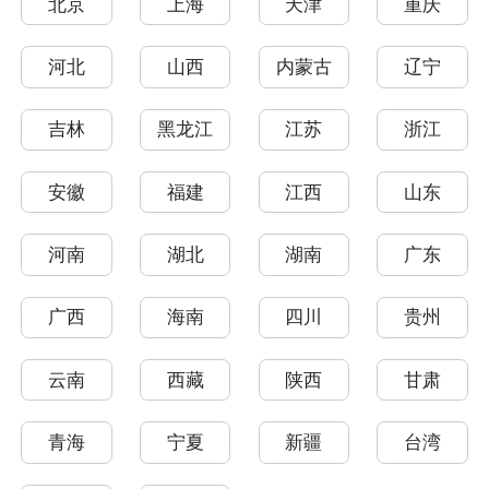
北京
上海
天津
重庆
河北
山西
内蒙古
辽宁
吉林
黑龙江
江苏
浙江
安徽
福建
江西
山东
河南
湖北
湖南
广东
广西
海南
四川
贵州
云南
西藏
陕西
甘肃
青海
宁夏
新疆
台湾