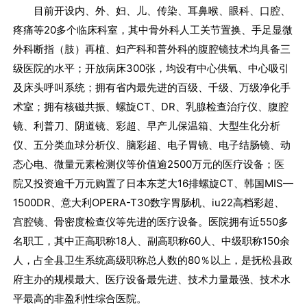
目前开设内、外、妇、儿、传染、耳鼻喉、眼科、口腔、
疼痛等20多个临床科室，其中骨外科人工关节置换、手足显微
外科断指（肢）再植、妇产科和普外科的腹腔镜技术均具备三
级医院的水平；开放病床300张，均设有中心供氧、中心吸引
及床头呼叫系统；拥有省内最先进的百级、千级、万级净化手
术室；拥有核磁共振、螺旋CT、DR、乳腺检查治疗仪、腹腔
镜、利普刀、阴道镜、彩超、早产儿保温箱、大型生化分析
仪、五分类血球分析仪、脑彩超、电子胃镜、电子结肠镜、动
态心电、微量元素检测仪等价值逾2500万元的医疗设备；医
院又投资逾千万元购置了日本东芝大16排螺旋CT、韩国MIS—
1500DR、意大利OPERA-T30数字胃肠机、iu22高档彩超、
宫腔镜、骨密度检查仪等先进的医疗设备。医院拥有近550多
名职工，其中正高职称18人、副高职称60人、中级职称150余
人，占全县卫生系统高级职称总人数的80％以上，是抚松县政
府主办的规模最大、医疗设备最先进、技术力量最强、技术水
平最高的非盈利性综合医院。