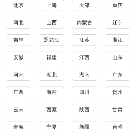
北京
上海
天津
重庆
河北
山西
内蒙古
辽宁
吉林
黑龙江
江苏
浙江
安徽
福建
江西
山东
河南
湖北
湖南
广东
广西
海南
四川
贵州
云南
西藏
陕西
甘肃
青海
宁夏
新疆
台湾