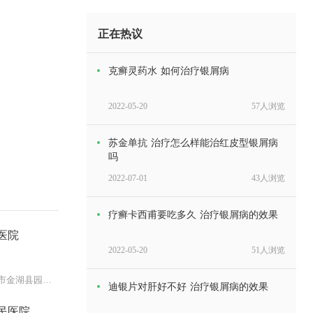
正在热议
克癣灵药水 如何治疗银屑病
2022-05-20
57人浏览
苏金单抗 治疗怎么样能治红皮型银屑病
吗
2022-07-01
43人浏览
疗癣卡西甫要吃多久 治疗银屑病的效果
医院
2022-05-20
51人浏览
江苏省淮安市金湖县园林路199号
迪银片对肝好不好 治疗银屑病的效果
民医院