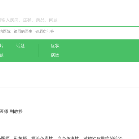
病医院
银屑病医生
银屑病问答
片
话题
症状
题
病因
医师 副教授
任医师，副教授，擅长色素性、自身免疫性、过敏性皮肤病的诊治。