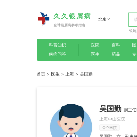
久久银屑病
北京
全球银屑病参考指南
银屑
科普知识
医院
百科
图
疾病问答
医生
药品
专
首页
>
医生
>
上海
>
吴国勤
吴国勤
副主任
上海中山医院
公立医院
吴国勤，女，副主