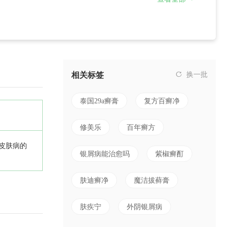
相关标签
换一批
泰国29a癣膏
复方百癣净
修美乐
百年癣方
皮肤病的
银屑病能治愈吗
紫椒癣酊
肤迪癣净
魔洁拔藓膏
肤疾宁
外阴银屑病