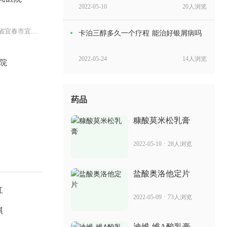
2022-05-10
20人浏览
北院：江西省宜春市宜阳新区锦绣大
卡泊三醇多久一个疗程 能治好银屑病吗
2022-05-24
14人浏览
院
消银灵颗粒功效是什么 治疗银屑病怎么
样
药品
2022-06-01
11人浏览
糠酸莫米松乳膏
重庆华帮迪银片多少钱 治疗银屑病的费
2022-05-10
·
28人浏览
用
2022-07-05
73人浏览
盐酸奥洛他定片
红
印度苏金单抗多少钱 治疗银屑病的效果
2022-05-09
·
73人浏览
好不好
琪
2022-07-02
94人浏览
迪维 维A酸乳膏