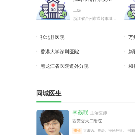
院
二级
浙江省台州市温岭市城南镇大闾振
张北县医院
万
香港大学深圳医院
新
黑龙江省医院道外分院
和
同城医生
李蕊联
主治医师
西安交大二附院
擅长
太田痣、雀斑、痤疮疤痕、毛细