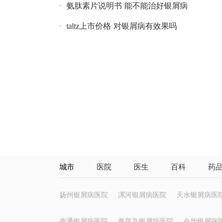
氨肽素片说明书 能不能治好银屑病
taltz上市价格 对银屑病有效果吗
城市
医院
医生
百科
药
扬州银屑病医院
漯河银屑病医院
天水银屑病医
南通银屑病医院
秦皇岛银屑病医院
金华银屑病