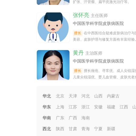
扩张、汗管瘤、扁平疣激光治疗等。
张怀亮
主任医师
中国医学科学院皮肤病医院
擅长
在中西医结合疑难皮肤病治疗与
美容、皮肤护理与修复方面有丰富经验
黄丹
主治医师
中国医学科学院皮肤病医院
擅长
擅长痤疮、寻常疣、成人尖锐湿
儿童尖锐湿疣、婴儿血管瘤、皮肤光老
特应性皮炎、湿疹、白癜风等。
华北
北京
天津
河北
山西
内蒙古
华东
上海
江苏
浙江
安徽
福建
江西
华南
广东
广西
海南
西北
陕西
甘肃
青海
宁夏
新疆