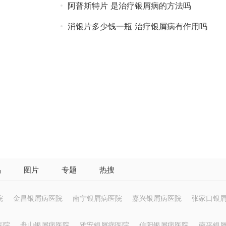
阿普斯特片 是治疗银屑病的方法吗
消银片多少钱一瓶 治疗银屑病有作用吗
品
图片
专题
热搜
院
金昌银屑病医院
南宁银屑病医院
嘉兴银屑病医院
张家口银
医院
舟山银屑病医院
雅安银屑病医院
信阳银屑病医院
南平银