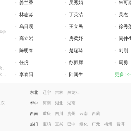
姜兰香
吴秀娟
朱可
林志淼
丁英洁
吴杰
乌日嘎
王立民
徐秀
医学
。
高立岩
房柔妤
闵仲
陈明春
楚瑞琦
刘刚
任虎
彭振辉
周勇
疣、
李春阳
陆闻生
更多 >>
化、
东北
辽宁
吉林
黑龙江
山东
华中
河南
湖北
湖南
西南
重庆
四川
贵州
云南
西藏
热门
宝鸡
宜兴
巴中
绥化
广元
梅州
普洱