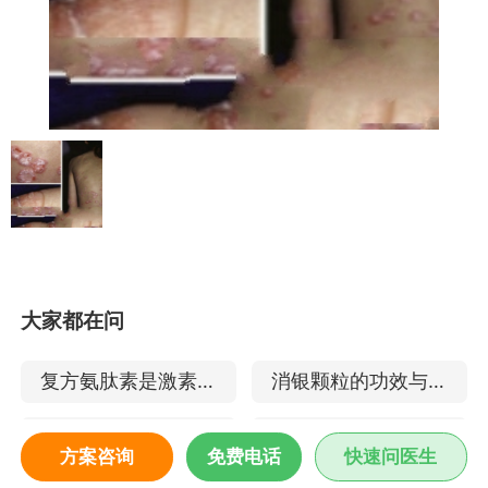
大家都在问
复方氨肽素是激素药
消银颗粒的功效与作
吗 治疗银屑病怎么样
用 治疗银屑病的效果
卡泊三醇软膏怎么用
天山毒癣王有什么功
方案咨询
免费电话
快速问医生
明显吗
治疗银屑病怎么样
效 能治疗点滴型银屑