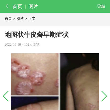
首页
图片
导航
首页
>
图片
> 正文
百科
知识
地图状牛皮癣早期症状
医院
医生
2022-05-10
·
102人浏览