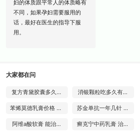
妇的体质跟平常人的体质略有
不同，如果孕妇需要服用的
话，最好在医生的指导下服
用。
大家都在问
复方青黛胶囊多久见
消银颗粒吃多久有效
效 治疗银屑病好吗
对牛皮癣有副作用吗
苯烯莫德乳膏价格 40
苏金单抗一年几针 治
0 可以治疗头部银屑
疗银屑病的效果
阿维a酸软膏 能治疗
癣克宁中药乳膏 治疗
病吗
好银屑病吗
银屑病的效果