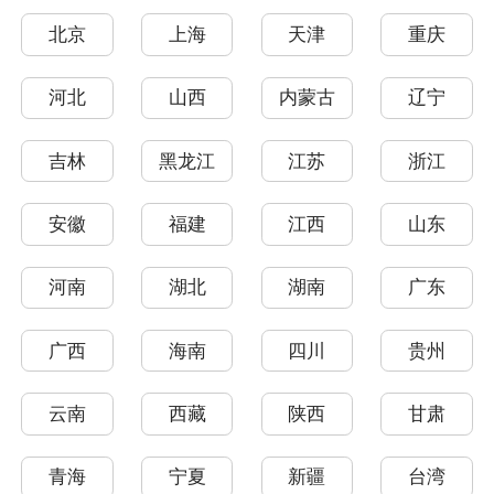
北京
上海
天津
重庆
河北
山西
内蒙古
辽宁
吉林
黑龙江
江苏
浙江
安徽
福建
江西
山东
河南
湖北
湖南
广东
广西
海南
四川
贵州
云南
西藏
陕西
甘肃
青海
宁夏
新疆
台湾