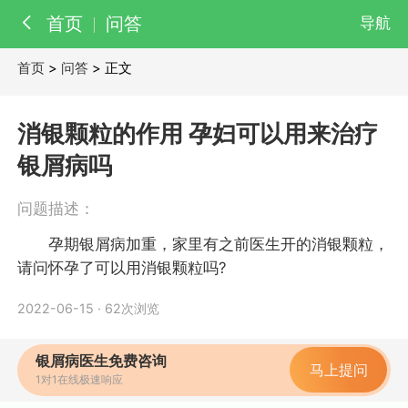
首页
问答
导航
首页
>
问答
> 正文
百科
知识
消银颗粒的作用 孕妇可以用来治疗
医院
医生
银屑病吗
问题描述：
孕期银屑病加重，家里有之前医生开的消银颗粒，
请问怀孕了可以用消银颗粒吗?
2022-06-15
·
62次浏览
银屑病医生免费咨询
马上提问
1对1在线极速响应