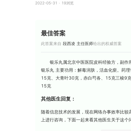
2022-05-31
·
19浏览
最佳答案
此答案来自
段西凌 主任医师
给出的权威答案
银乐丸属北京中医医院皮科经验方，副作用还
银乐丸 主要功用：解毒润肤，活血化瘀。药理学
15克、大青叶30克，赤白芍各、15克三棱9
15克
其他医生回复：
随着信息技术的发展，现在网络办事效率比较高
上进行咨询，下面一起来看其他医生关于这个