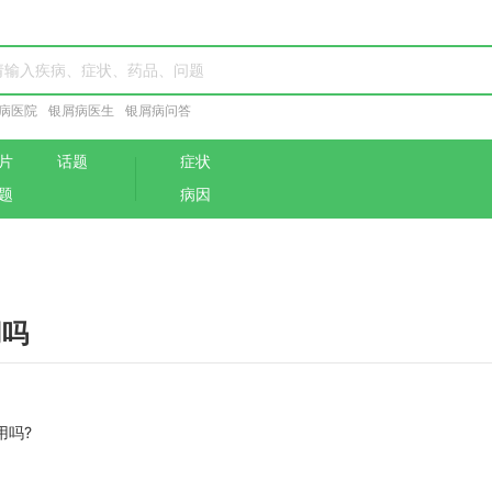
病医院
银屑病医生
银屑病问答
片
话题
症状
题
病因
用吗
吗?