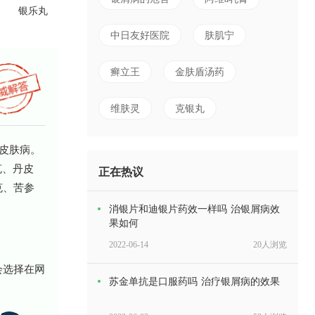
银乐丸
中日友好医院
肤肌宁
癣立王
金肤盾汤药
维肤灵
克银丸
皮肤病。
克、丹皮
正在热议
克、苦参
消银片和迪银片药效一样吗 治银屑病效
果如何
2022-06-14
20人浏览
会选择在网
苏金单抗是口服药吗 治疗银屑病的效果