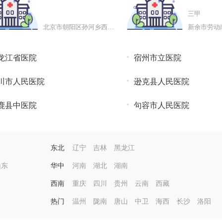
社区卫生
三甲
北京市朝阳区孙河乡西甸村中街
新余市劳动
龙江省医院
宿州市立医院
川市人民医院
逊克县人民医院
鹿县中医院
句容市人民医院
东北
辽宁
吉林
黑龙江
山东
华中
河南
湖北
湖南
西南
重庆
四川
贵州
云南
西藏
热门
温州
陇南
唐山
中卫
海西
长沙
洛阳