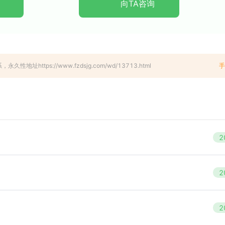
向TA咨询
tps://www.fzdsjg.com/wd/13713.html
手
2
2
2