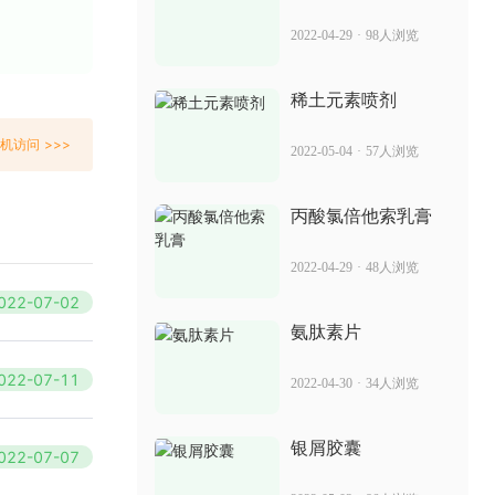
消银片和消银颗粒 治疗牛皮癣的疗效
2022-04-29
·
98人浏览
2022-05-09
68人浏览
稀土元素喷剂
卡泊三醇软膏越抹越大 孕妇可以用来治
机访问 >>>
2022-05-04
·
57人浏览
疗银屑病吗
2022-07-04
50人浏览
丙酸氯倍他索乳膏
苗药毒癣净治什么 怎治疗银屑病好
2022-04-29
·
48人浏览
022-07-02
2022-05-31
65人浏览
氨肽素片
卡泊三醇软膏澳夫清哪里有批发 治疗银
022-07-11
2022-04-30
·
34人浏览
屑病的效果快吗
2022-06-27
74人浏览
银屑胶囊
022-07-07