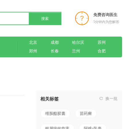
免费咨询医生
搜索
5分钟内为您解答
北京
成都
哈尔滨
苏州
郑州
长春
兰州
合肥
相关标签
换一批
维胺酯胶囊
苗药癣
银屑病的危害
阿维a乳膏