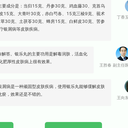
成分是：当归15克、丹参30克、鸡血藤30、克首乌
皮15克、大青叶30克，赤白芍各、15克三棱9克、莪术
丁香玉
草30克、土茯苓30克、蜂房15克、白鲜皮30克、苦参
治疗银屑病等皮肤疾病。
解答。银乐丸的主要功用是解毒润肤，活血化
角化肥厚性皮肤病上很有效果。
王胜春 副主任
病是一种顽固型皮肤疾病，使用银乐丸能够缓解皮肤
化瘀，效果还是不错的。
王向东