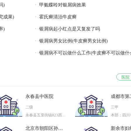
吗)
甲氨蝶呤对银屑病效果
究成果)
霍氏癣清治牛皮癣
率)
银屑病起小红点是又复发了吗
银屑病男女比例(牛皮癣男女比例)
银屑病不可以做什么工作(牛皮癣不可以做什
医院
永春县中医院
成都市第
院
二级
三甲
永春县五里街镇823西路161号
北京市朝阳区孙河
新余市妇