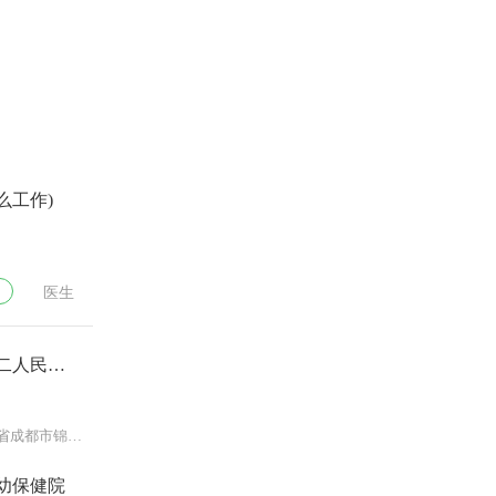
么工作)
医生
二人民医
本部：四川省成都市锦江区庆云南街
幼保健院