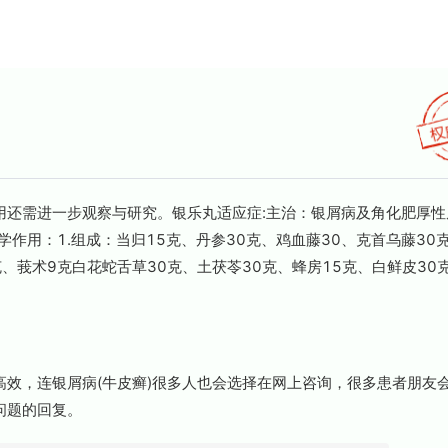
需进一步观察与研究。银乐丸适应症:主治：银屑病及角化肥厚性
作用：1.组成：当归15克、丹参30克、鸡血藤30、克首乌藤30
克、莪术9克白花蛇舌草30克、土茯苓30克、蜂房15克、白鲜皮30
效，连银屑病(牛皮癣)很多人也会选择在网上咨询，很多患者朋友
问题的回复。