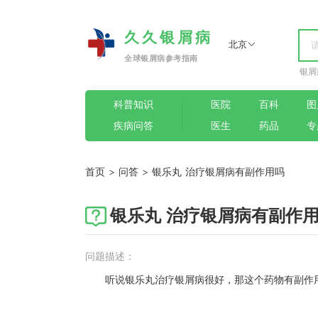
久久银屑病
北京
全球银屑病参考指南
银屑
科普知识
医院
百科
图
疾病问答
医生
药品
专
首页
>
问答
>
银乐丸 治疗银屑病有副作用吗
银乐丸 治疗银屑病有副作
问题描述：
听说银乐丸治疗银屑病很好，那这个药物有副作用