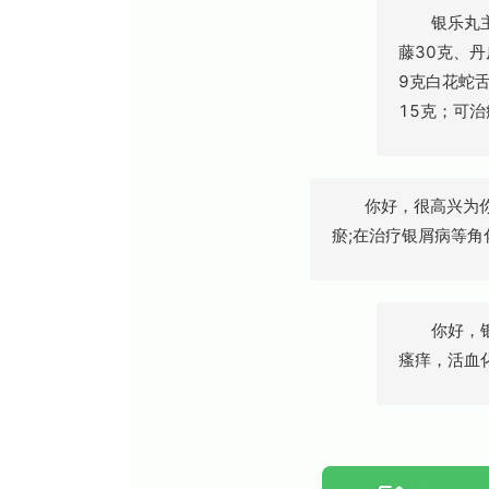
银乐丸主要
藤30克、丹
9克白花蛇舌
15克；可
你好，很高兴为你
瘀;在治疗银屑病等
你好，银屑
瘙痒，活血