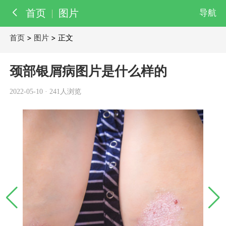
首页
图片
导航
首页
>
图片
> 正文
百科
知识
颈部银屑病图片是什么样的
医院
医生
2022-05-10
·
241人浏览