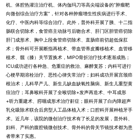
机、体腔热灌注治疗机、体内伽玛刀等高尖端设备的“肿瘤靶
向微创综合治疗方案”，针对各种肿瘤增生性疾病进行手术、
化疗、中医内科等综合治疗。此外，普外科开展了胰、十二指
肠联合切除术，食管癌主动脉弓后吻合术、肝门区胆管癌切除
肝门成形术、胸中上段食管癌切除术、直肠癌前切超低保肛
术；骨外科可开展断指再植术、带血管蒂皮瓣移植术、血管移
植术、髋（膝）关节置换术，MIPO骨折治疗技术逐渐成熟；
ICU成功进行各种急、危重症的救治、麻醉复苏；内科可进行
心梗早期溶栓治疗、恶性心律失常治疗；妇科成功开展宫颈癌
根治术；儿科早产儿、新生儿缺血缺氧性脑病、新生儿重型黄
疸治疗；耳鼻喉科开展了全喉切除+发声再造术、中耳成形
+听力重建术、腭咽成形术治疗鼾症；眼科开展了白内障超声
乳化吸除术联合后房型人工晶体植入术；口腔科开展种植牙手
术。近几年，该院的微创治疗技术有了长足的发展，普外科、
妇科、产科的腹腔镜微创技术、骨外科的骨关节镜技术都为患
者带来了实惠。