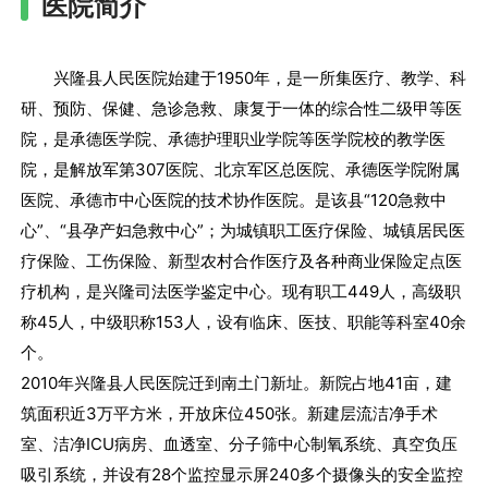
医院简介
兴隆县人民医院始建于1950年，是一所集医疗、教学、科
研、预防、保健、急诊急救、康复于一体的综合性二级甲等医
院，是承德医学院、承德护理职业学院等医学院校的教学医
院，是解放军第307医院、北京军区总医院、承德医学院附属
医院、承德市中心医院的技术协作医院。是该县“120急救中
心”、“县孕产妇急救中心”；为城镇职工医疗保险、城镇居民医
疗保险、工伤保险、新型农村合作医疗及各种商业保险定点医
疗机构，是兴隆司法医学鉴定中心。现有职工449人，高级职
称45人，中级职称153人，设有临床、医技、职能等科室40余
个。
2010年兴隆县人民医院迁到南土门新址。新院占地41亩，建
筑面积近3万平方米，开放床位450张。新建层流洁净手术
室、洁净ICU病房、血透室、分子筛中心制氧系统、真空负压
吸引系统，并设有28个监控显示屏240多个摄像头的安全监控