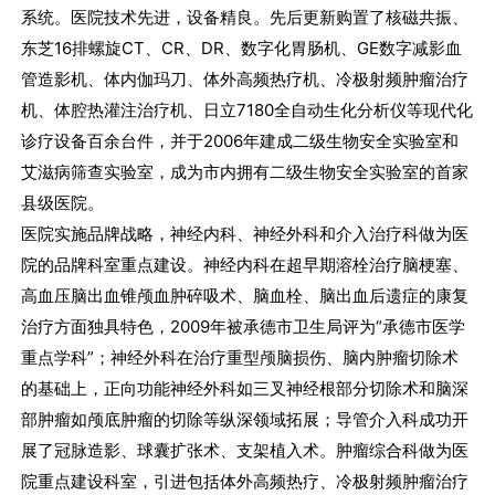
系统。医院技术先进，设备精良。先后更新购置了核磁共振、
东芝16排螺旋CT、CR、DR、数字化胃肠机、GE数字减影血
管造影机、体内伽玛刀、体外高频热疗机、冷极射频肿瘤治疗
机、体腔热灌注治疗机、日立7180全自动生化分析仪等现代化
诊疗设备百余台件，并于2006年建成二级生物安全实验室和
艾滋病筛查实验室，成为市内拥有二级生物安全实验室的首家
县级医院。
医院实施品牌战略，神经内科、神经外科和介入治疗科做为医
院的品牌科室重点建设。神经内科在超早期溶栓治疗脑梗塞、
高血压脑出血锥颅血肿碎吸术、脑血栓、脑出血后遗症的康复
治疗方面独具特色，2009年被承德市卫生局评为“承德市医学
重点学科”；神经外科在治疗重型颅脑损伤、脑内肿瘤切除术
的基础上，正向功能神经外科如三叉神经根部分切除术和脑深
部肿瘤如颅底肿瘤的切除等纵深领域拓展；导管介入科成功开
展了冠脉造影、球囊扩张术、支架植入术。肿瘤综合科做为医
院重点建设科室，引进包括体外高频热疗、冷极射频肿瘤治疗