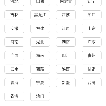
河北
山西
内蒙古
辽宁
吉林
黑龙江
江苏
浙江
安徽
福建
江西
山东
河南
湖北
湖南
广东
广西
海南
四川
贵州
云南
西藏
陕西
甘肃
青海
宁夏
新疆
台湾
香港
澳门