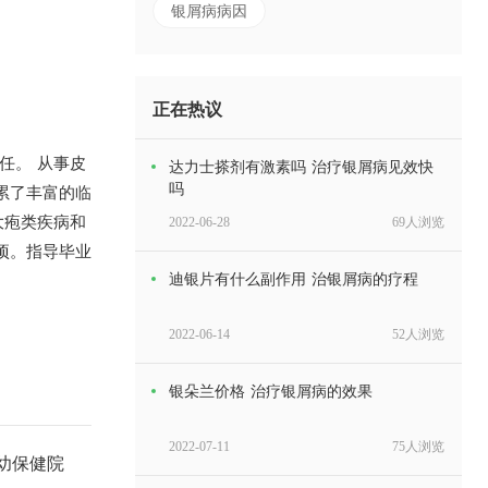
银屑病病因
正在热议
任。 从事皮
达力士搽剂有激素吗 治疗银屑病见效快
吗
累了丰富的临
大疱类疾病和
2022-06-28
69人浏览
项。指导毕业
迪银片有什么副作用 治银屑病的疗程
2022-06-14
52人浏览
银朵兰价格 治疗银屑病的效果
2022-07-11
75人浏览
幼保健院