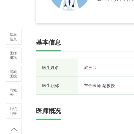
0余年。具有系统
基本
信息
基本信息
医师
概况
医生姓名
武三卯
同城
医院
医生职称
主任医师 副教授
同城
医生
知识
医师概况
问答