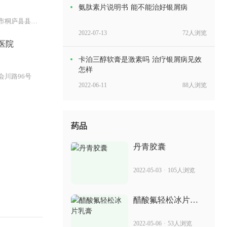
氨肽素片说明书 能不能治好银屑病
浙江省杭州市桐庐县县城大奇山路
2022-07-13
72人浏览
医院
卡泊三醇软膏是激素吗 治疗银屑病见效
怎样
会川路96号
2022-06-11
88人浏览
消银片多少钱一盒 治疗银屑病效果怎样
药品
2022-05-17
70人浏览
丹青胶囊
疗癣卡西甫散多少钱 治牛皮癣效果如何
2022-05-03
·
105人浏览
2022-05-13
85人浏览
醋酸氟轻松冰片乳
膏
苗药毒癣净 治银屑病的疗程
2022-05-06
·
53人浏览