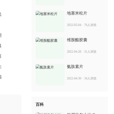
2022-06-02
58人浏览
地塞米松片
民
他卡西醇乳膏有激素吗 治疗银屑病怎么
2022-05-04
·
76人浏览
样
2022-06-02
44人浏览
明
维胺酯胶囊
昌
华佗膏治 可以用来治疗银屑病吗
2022-04-28
·
31人浏览
征
2022-06-24
18人浏览
生
氨肽素片
国
2022-04-30
·
34人浏览
百科