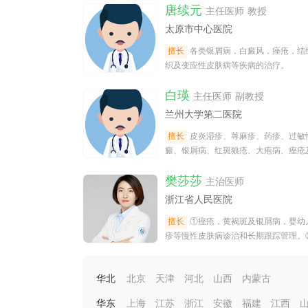
唐续元
主任医师 教授
太原市中心医院
擅长
各类银屑病，白癜风，痤疮，结
织及变应性皮肤病等疾病的治疗。
白瑛
主任医师 副教授
兰州大学第二医院
擅长
皮炎湿疹、荨麻疹、药疹、过敏
癜、银屑病、红斑狼疮、大疱病、痤疮
传播疾病等皮肤性病的诊疗。
樊莎莎
主治医师
浙江省人民医院
擅长
①痤疮，黄褐斑及银屑病，婴幼
疹等慢性皮肤病诊治和长期跟踪管理。
长光子嫩肤，点阵激光，舒敏补水导入
华北
北京
天津
河北
山西
内蒙古
华东
上海
江苏
浙江
安徽
福建
江西