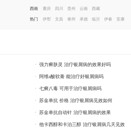
西南
重庆
四川
贵州
云南
西藏
热门
伊犁
文昌
泰州
承德
临沂
伊春
安康
强力癣肤灵 治疗银屑病的效果好吗
阿维a酸软膏 能治疗好银屑病吗
七癣八毒 可用于治疗银屑病吗
苏金单抗 价格 治疗银屑病见效如何
苏金单抗自动针 治疗银屑病的效果
他卡西醇和卡泊三醇 治疗银屑病几天见效