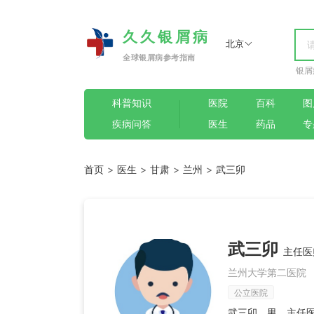
久久银屑病
北京
全球银屑病参考指南
银屑
科普知识
医院
百科
图
疾病问答
医生
药品
专
首页
>
医生
>
甘肃
>
兰州
>
武三卯
武三卯
主任医
兰州大学第二医院
公立医院
武三卯，男，主任医