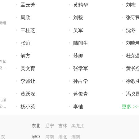
孟云芳
黄精华
刘梅
周欣
刘毅
张守
缔组
王桂芝
吴军
沈冬
张谊
陆闻生
刘晓
解方
莎娜
杜荣
性紫
及性
吴文育
张学军
黄长
李诚让
孙占学
徐教
黄跃深
蒋俊青
冯义
儿湿
杨小英
李铀
更多 >>
②擅
。③
东北
辽宁
吉林
黑龙江
山东
华中
河南
湖北
湖南