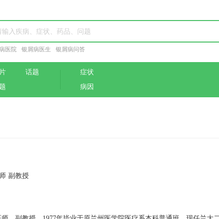
病医院
银屑病医生
银屑病问答
片
话题
症状
题
病因
师 副教授
师、副教授，1977年毕业于原兰州医学院医疗系本科普通班，现任兰大