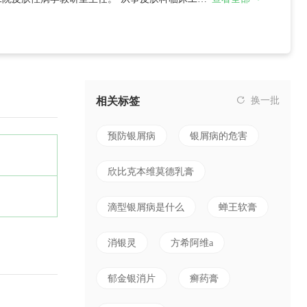
相关标签
换一批
预防银屑病
银屑病的危害
欣比克本维莫德乳膏
滴型银屑病是什么
蝉王软膏
消银灵
方希阿维a
郁金银消片
癣药膏