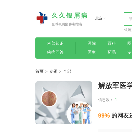
久久银屑病
北京
全球银屑病参考指南
银屑
科普知识
医院
百科
图
疾病问答
医生
药品
专
首页
>
专题
> 全部
解放军医
信息数：
1
99%
的网友