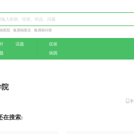
病医院
银屑病医生
银屑病问答
片
话题
症状
题
病因
学院
手
还在搜索: