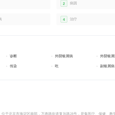
病因
2
病
治疗
4
诊断
外阴银屑病
外阴银屑
传染
吃
副银屑病
，位于北京市海淀区南部，万寿路街道复兴路28号，是集医疗、保健、教