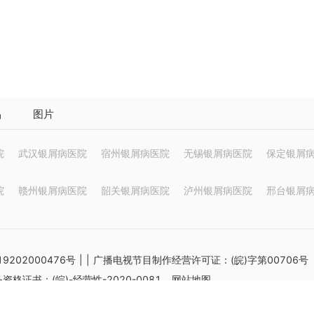
品
图片
院
武汉银屑病医院
宿州银屑病医院
无锡银屑病医院
保定银屑
院
赣州银屑病医院
韶关银屑病医院
泸州银屑病医院
邢台银屑
9202000476号
|
| 广播电视节目制作经营许可证：(皖)字第00706号
格证书：(皖)-经营性-2020-0081
网站地图
供参考不能作为诊断及医疗的依据 如有转载或引用文章涉及版权问题请速